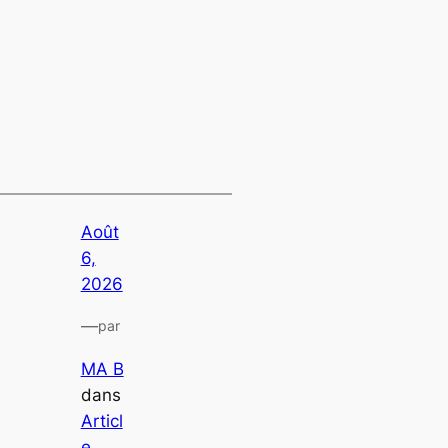
Août
6,
2026
—
par
MA B
dans
Articl
e