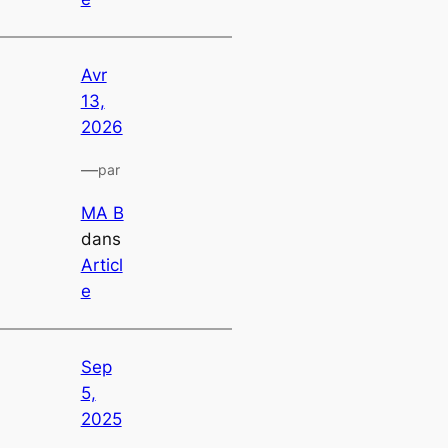
Avr
13,
2026
—
par
MA B
dans
Articl
e
Sep
5,
2025